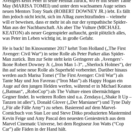
Avengers kehrt Peter in seine Heimat zurück, wo er mit seiner Tante
May (MARISA TOMEI) und unter dem wachsamen Auge seines
neuen Mentors Tony Stark (ROBERT DOWNEY JR.) lebt. Es fällt
ihm jedoch nicht leicht, sich im Alltag zurechtzufinden – vielmehr
will er beweisen, dass er mehr ist als nur der sympathische Spider-
Man aus der Nachbarschaft. Als aber The Vulture (MICHAEL
KEATON) als neuer Gegenspieler auftaucht, gerät plötzlich alles,
was Peter im Leben wichtig ist, in große Gefahr.
He is back! Im Kinosommer 2017 kehrt Tom Holland („The First
Avenger: Civil War“) in seine Rolle als Peter Parker alias Spider-
Man zurück. Ihm zur Seite steht kein Geringerer als ‚Avengers‘-
Ikone Robert Downey Jr. („Iron Man 1-3“, „Sherlock Holmes“), der
ihn auf seine neue Rolle als Superheld vorbereitet. Darüber hinaus
werden auch Marisa Tomei (“The First Avenger: Civil War”) als
Tante May und Jon Favreau (“Iron Man”) als Happy Hogan ein
Auge auf den jungen Helden werfen, während er in Michael Keaton
(„Batman“, „RoboCop“) als The Vulture einen übermächtigen
Gegner findet. In weiteren Rollen sind u.a. Zendaya („Shake It Up –
Tanzen ist alles“), Donald Glover („Der Marsianer“) und Tyne Daly
(„Für alle Fälle Amy“) zu sehen. Basierend auf dem Marvel-
Comicbuch von Stan Lee und Steve Ditko produzierten Mastermind
Kevin Feige und Amy Pascal den neuesten Geniestreich aus dem
Marvel Cinematic Universe, bei dem Regisseur Jon Watts (“Cop
Car”) alle Fäden in der Hand hält.