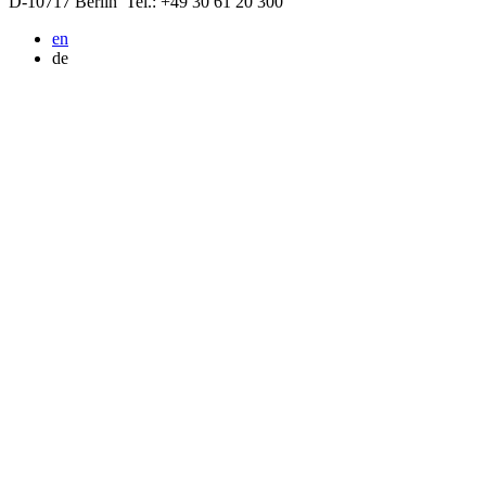
D-10717 Berlin
Tel.: +49 30 61 20 300
en
de