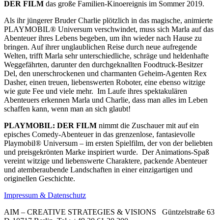
DER FILM
das große Familien-Kinoereignis im Sommer 2019.
Als ihr jüngerer Bruder Charlie plötzlich in das magische, animierte
PLAYMOBIL® Universum verschwindet, muss sich Marla auf das
Abenteuer ihres Lebens begeben, um ihn wieder nach Hause zu
bringen. Auf ihrer unglaublichen Reise durch neue aufregende
Welten, trifft Marla sehr unterschiedliche, schräge und heldenhafte
Weggefährten, darunter den durchgeknallten Foodtruck-Besitzer
Del, den unerschrockenen und charmanten Geheim-Agenten Rex
Dasher, einen treuen, liebenswerten Roboter, eine ebenso witzige
wie gute Fee und viele mehr. Im Laufe ihres spektakulären
Abenteuers erkennen Marla und Charlie, dass man alles im Leben
schaffen kann, wenn man an sich glaubt!
PLAYMOBIL: DER FILM
nimmt die Zuschauer mit auf ein
episches Comedy-Abenteuer in das grenzenlose, fantasievolle
Playmobil® Universum – im ersten Spielfilm, der von der beliebten
und preisgekrönten Marke inspiriert wurde. Der Animations-Spaß
vereint witzige und liebenswerte Charaktere, packende Abenteuer
und atemberaubende Landschaften in einer einzigartigen und
originellen Geschichte.
Impressum & Datenschutz
AIM – CREATIVE STRATEGIES & VISIONS
Güntzelstraße 63