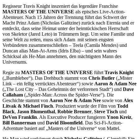
Regisseur Travis Knight inszeniert das legendäre Franchise
MASTERS OF THE UNIVERSE
als episches Live-Action-
Abenteuer. Nach 15 Jahren der Trennung führt das Schwert der
Macht Prinz Adam (Nicholas Galitzine) zurück nach Eternia und er
entdeckt, dass seine Heimat unter der heimtückischen Herrschaft
von Skeletor (Jared Leto) in Trümmern liegt. Um seine Familie und
seine Welt zu retten, muss sich Adam mit seinen engsten
Verbündeten zusammenschließen – Teela (Camila Mendes) und
Duncan alias Man-At-Arms (Idris Elba) – und sein wahres
Schicksal als He-Man annehmen, den mächtigsten Mann des
Universums.
Regie zu
MASTERS OF THE UNIVERSE
führt
Travis Knight
(„Bumblebee“). Das Drehbuch stammt von
Chris Butler
(„Mister
Link – ein fellig verrücktes Abenteuer“) sowie
Aaron & Adam Nee
(„The Lost City – Das Geheimnis der verlorenen Stadt“) und
Dave
Callaham
(„Spider-Man: Across the Spider-Verse“). Die
Geschichte stammt von
Aaron Nee & Adam Nee
sowie von
Alex
Litvak & Michael Finch
. Produziert wurde der Film von
Todd
Black
,
Jason Blumenthal
,
Robbie Brenner
,
Steve Tisch
und
DeVon Franklin
. Als Executive Producer fungieren
Ynon Kreiz
,
Bill Bannerman
und
David Bloomfield
. Das Sci-Fi-Action-
Adventure basiert auf „Masters of the Universe“ von Mattel.
He-Man wird verkörpert durch
Nicholas Galitzine
(„Glennkill: Ein