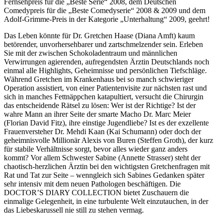
Fernsehpreis für die „Beste Serie“ 2008, dem Deutschen
Comedypreis für die „Beste Comedyserie“ 2008 & 2009 und dem
Adolf-Grimme-Preis in der Kategorie „Unterhaltung“ 2009, geehrt!
Das Leben könnte für Dr. Gretchen Haase (Diana Amft) kaum
betörender, unvorhersehbarer und zartschmelzender sein. Erleben
Sie mit der zwischen Schokoladentraum und männlichen
Verwirrungen agierenden, aufregendsten Ärztin Deutschlands noch
einmal alle Highlights, Geheimnisse und persönlichen Tiefschläge.
Während Gretchen im Krankenhaus bei so manch schwieriger
Operation assistiert, von einer Patientenvisite zur nächsten rast und
sich in manches Fettnäppchen katapultiert, versucht die Chirurgin
das entscheidende Rätsel zu lösen: Wer ist der Richtige? Ist der
wahre Mann an ihrer Seite der smarte Macho Dr. Marc Meier
(Florian David Fitz), ihre einstige Jugendliebe? Ist es der exzellente
Frauenversteher Dr. Mehdi Kaan (Kai Schumann) oder doch der
geheimnisvolle Millionär Alexis von Buren (Steffen Groth), der kurz
für stabile Verhältnisse sorgt, bevor alles wieder ganz anders
kommt? Vor allem Schwester Sabine (Annette Strasser) steht der
chaotisch-herzlichen Ärztin bei den wichtigsten Gretchenfragen mit
Rat und Tat zur Seite – wenngleich sich Sabines Gedanken später
sehr intensiv mit dem neuen Pathologen beschäftigen. Die
DOCTOR’S DIARY COLLECTION bietet Zuschauern die
einmalige Gelegenheit, in eine turbulente Welt einzutauchen, in der
das Liebeskarussell nie still zu stehen vermag.