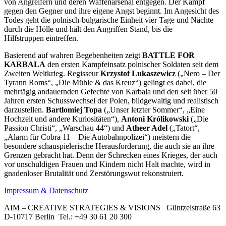
von Angreifern und deren Waffenarsenal entgegen. Der Kampf
gegen den Gegner und ihre eigene Angst beginnt. Im Angesicht des
Todes geht die polnisch-bulgarische Einheit vier Tage und Nächte
durch die Hölle und hält den Angriffen Stand, bis die
Hilfstruppen eintreffen.
Basierend auf wahren Begebenheiten zeigt
BATTLE FOR
KARBALA
den ersten Kampfeinsatz polnischer Soldaten seit dem
Zweiten Weltkrieg. Regisseur
Krzystof Lukaszewicz
(„Nero – Der
Tyrann Roms“, „Die Mühle & das Kreuz“) gelingt es dabei, die
mehrtägig andauernden Gefechte von Karbala und den seit über 50
Jahren ersten Schusswechsel der Polen, bildgewaltig und realistisch
darzustellen.
Bartlomiej Topa
(„Unser letzter Sommer“, „Eine
Hochzeit und andere Kuriositäten“),
Antoni Królikowski
(„Die
Passion Christi“, „Warschau 44“) und
Atheer Adel
(„Tatort“,
„Alarm für Cobra 11 – Die Autobahnpolizei“) meistern die
besondere schauspielerische Herausforderung, die auch sie an ihre
Grenzen gebracht hat. Denn der Schrecken eines Krieges, der auch
vor unschuldigen Frauen und Kindern nicht Halt machte, wird in
gnadenloser Brutalität und Zerstörungswut rekonstruiert.
Impressum & Datenschutz
AIM – CREATIVE STRATEGIES & VISIONS
Güntzelstraße 63
D-10717 Berlin
Tel.: +49 30 61 20 300