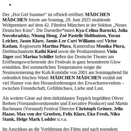
Der „Hot Girl Summer“ ist offiziell eröffnet:
MÄDCHEN
MÄDCHEN
feierte am Sonntag, 29. Juni 2025 strahlende
Weltpremiere auf dem 42. Filmfest München in der Sektion „Neues
Deutsches Kino“. Die Darsteller*innen
Kya-Celina Barucki, Julia
Novohradsky, Nhung Hong
,
Zoë Pastelle Holthuizen, Yoran
Leicher, Jason Klare, Jamie-Lee Curt Williams
und
Victor
Kadam,
Regisseurin
Martina Plura
, Kamerafrau
Monika Plura,
Drehbuchautorin
Kathi Kiesl
sowie die Produzentinnen
Viola
Jäger
und
Marina Schiller
ließen das Deutsche Theater am
Eröffnungswochenende des Festivals in ganz besonderem Glow
erstrahlen. Bei sommerlichen Temperaturen sorgte die
Neuinszenierung der Kult-Komödie von 2001 am Sonntagabend für
ordentlich frischen Wind:
MÄDCHEN MÄDCHEN
erzählt mit
viel Humor von den Herausforderungen des Erwachsenwerdens –
zwischen Freundschaft, Gefühlschaos, Liebe und Lust.
Als weitere Gäste auf dem türkisblauen Teppich begrüßten Oliver
Berben (Vorstandsvorsitzender und Executive Producer) und Martin
Bachmann (Vorstand) Festival Director
Christoph Gröner, Jella
Haase, Max von der Groeben, Felix Klare, Eko Fresh, Niko
Stank, Helge Mark Lodder
u.v.a.
Im Anschluss an die Vorführung des Films und nach tosendem