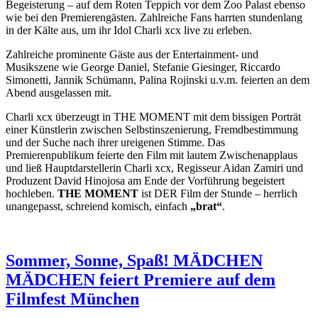
Begeisterung – auf dem Roten Teppich vor dem Zoo Palast ebenso
wie bei den Premierengästen. Zahlreiche Fans harrten stundenlang
in der Kälte aus, um ihr Idol Charli xcx live zu erleben.
Zahlreiche prominente Gäste aus der Entertainment- und
Musikszene wie George Daniel, Stefanie Giesinger, Riccardo
Simonetti, Jannik Schümann, Palina Rojinski u.v.m. feierten an dem
Abend ausgelassen mit.
Charli xcx überzeugt in THE MOMENT mit dem bissigen Porträt
einer Künstlerin zwischen Selbstinszenierung, Fremdbestimmung
und der Suche nach ihrer ureigenen Stimme. Das
Premierenpublikum feierte den Film mit lautem Zwischenapplaus
und ließ Hauptdarstellerin Charli xcx, Regisseur Aidan Zamiri und
Produzent David Hinojosa am Ende der Vorführung begeistert
hochleben.
THE MOMENT
ist DER Film der Stunde – herrlich
unangepasst, schreiend komisch, einfach
„brat“
.
Sommer, Sonne, Spaß! MÄDCHEN
MÄDCHEN feiert Premiere auf dem
Filmfest München